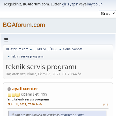
Hoşgeldiniz,
BGAforum.com
. Lütfen
giriş yapın
veya
kayıt olun
.
BGAforum.com
BGAforum.com
SERBEST BÖLGE
Genel Sohbet
►
►
teknik servis programı
►
teknik servis programı
Başlatan ozgurkara, Ekim 06, 2021, 01:20:44 ös
ayafixcenter
Kıdemli
İleti: 199
Ynt: teknik servis programı
Ekim 14, 2021, 07:40:14 ös
#15
You are not allowed to view links.
Register
or
Login