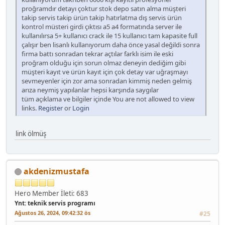
proğramdır detayı çoktur stok depo satın alma müşteri
takip servis takip ürün takip hatırlatma dış servis ürün
kontrol müsteri girdi çıktısı a5 a4 formatında server ile
kullanılırsa 5+ kullanıcı crack ile 15 kullanıcı tam kapasite full
çalışır ben lisanlı kullanıyorum daha önce yasal değildi sonra
firma battı sonradan tekrar açtılar farklı isim ile eski
proğram olduğu için sorun olmaz deneyin dediğim gibi
müşteri kayıt ve ürün kayıt için çok detay var uğraşmayı
sevmeyenler için zor ama sonradan kimmiş neden gelmiş
arıza neymiş yapılanlar hepsi karşında saygılar
tüm açıklama ve bilgiler içinde You are not allowed to view
links.
Register
or
Login
link ölmüş
akdenizmustafa
Hero Member
İleti: 683
Ynt: teknik servis programı
Ağustos 26, 2024, 09:42:32 ös
#25