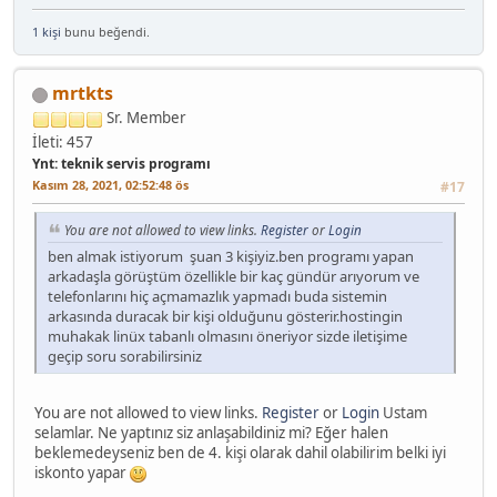
1 kişi
bunu beğendi.
mrtkts
Sr. Member
İleti: 457
Ynt: teknik servis programı
Kasım 28, 2021, 02:52:48 ös
#17
You are not allowed to view links.
Register
or
Login
ben almak istiyorum şuan 3 kişiyiz.ben programı yapan
arkadaşla görüştüm özellikle bir kaç gündür arıyorum ve
telefonlarını hiç açmamazlık yapmadı buda sistemin
arkasında duracak bir kişi olduğunu gösterir.hostingin
muhakak linüx tabanlı olmasını öneriyor sizde iletişime
geçip soru sorabilirsiniz
You are not allowed to view links.
Register
or
Login
Ustam
selamlar. Ne yaptınız siz anlaşabildiniz mi? Eğer halen
beklemedeyseniz ben de 4. kişi olarak dahil olabilirim belki iyi
iskonto yapar