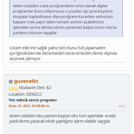
selam üstadım crack proğramlarını virüs olarak algılar
proğramlar bunu biliyorunuz o yüzden zip içine koydum
dosyalar kaybolmasın diye proğramı kurarken antvirüsü
kapatın crak yapın işlem tamam antiviri açabilirsiniz
işlemden sonra silmesi sıkıntı yaratmaz başka sorun olursa
yardımcı olurum saygılar
Ustam ellerine sağlık yalnız ben bunu full yapamadım
içeriğindekileride denemedim beceremedim demo dışında
seçenek çıkmıyor
guvenelkt
Müdavim
İleti: 82
Location: DENİZLİ
Ynt: teknik servis programı
Ekim 15, 2021, 01:09:08 ös
#16
selam üstadım oku yazısını baştan oku tüm aşamalar orada
yazılı demo yazacak eksik yaptığınız işlem olabilir saygıla