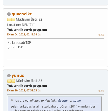
guvenelkt
Müdavim
İleti: 82
Location: DENİZLİ
Ynt: teknik servis programı
Ekim 04, 2022, 02:11:08 ös
#23
kullanıcı adı TSP
ŞİFRE .TSP
yunus
Müdavim
İleti: 85
Ynt: teknik servis programı
Ekim 20, 2022, 07:38:23 ös
#24
You are not allowed to view links.
Register
or
Login
selam arkadaşlar alın size baba proğram 2014 yılından beri
kullanıyorum takriben 6000 kişi kayıtlı profesyonel