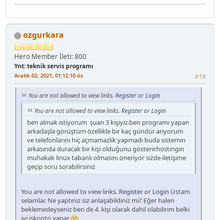
ozgurkara
Hero Member
İleti: 800
Ynt: teknik servis programı
Aralık 02, 2021, 01:12:10 ös
#18
You are not allowed to view links.
Register
or
Login
You are not allowed to view links.
Register
or
Login
ben almak istiyorum şuan 3 kişiyiz.ben programı yapan
arkadaşla görüştüm özellikle bir kaç gündür arıyorum
ve telefonlarını hiç açmamazlık yapmadı buda sistemin
arkasında duracak bir kişi olduğunu gösterir.hostingin
muhakak linüx tabanlı olmasını öneriyor sizde iletişime
geçip soru sorabilirsiniz
You are not allowed to view links.
Register
or
Login
Ustam
selamlar. Ne yaptınız siz anlaşabildiniz mi? Eğer halen
beklemedeyseniz ben de 4. kişi olarak dahil olabilirim belki
iyi iskonto yapar