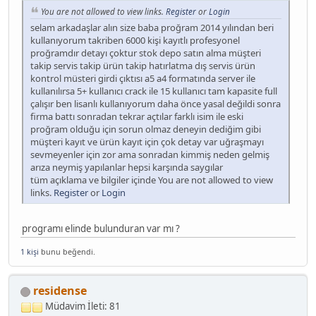
You are not allowed to view links.
Register
or
Login
selam arkadaşlar alın size baba proğram 2014 yılından beri
kullanıyorum takriben 6000 kişi kayıtlı profesyonel
proğramdır detayı çoktur stok depo satın alma müşteri
takip servis takip ürün takip hatırlatma dış servis ürün
kontrol müsteri girdi çıktısı a5 a4 formatında server ile
kullanılırsa 5+ kullanıcı crack ile 15 kullanıcı tam kapasite full
çalışır ben lisanlı kullanıyorum daha önce yasal değildi sonra
firma battı sonradan tekrar açtılar farklı isim ile eski
proğram olduğu için sorun olmaz deneyin dediğim gibi
müşteri kayıt ve ürün kayıt için çok detay var uğraşmayı
sevmeyenler için zor ama sonradan kimmiş neden gelmiş
arıza neymiş yapılanlar hepsi karşında saygılar
tüm açıklama ve bilgiler içinde You are not allowed to view
links.
Register
or
Login
programı elinde bulunduran var mı ?
1 kişi
bunu beğendi.
residense
Müdavim
İleti: 81