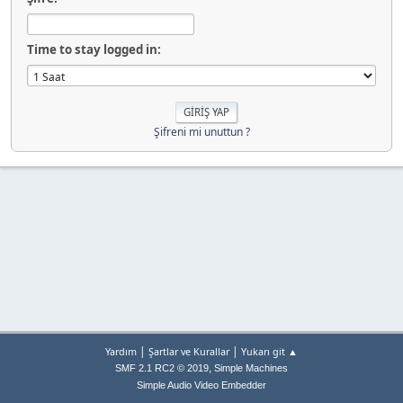
Time to stay logged in:
Şifreni mi unuttun ?
|
|
Yardım
Şartlar ve Kurallar
Yukarı git ▲
,
SMF 2.1 RC2 © 2019
Simple Machines
Simple Audio Video Embedder