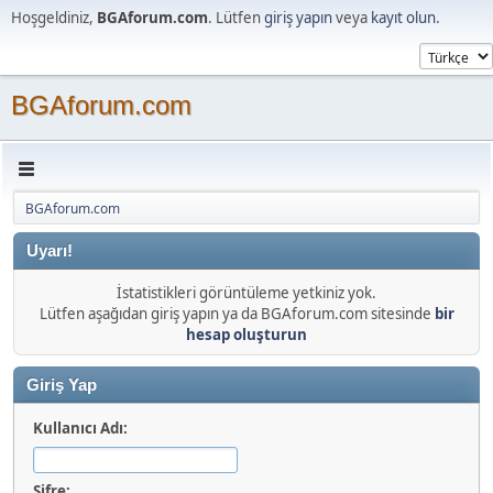
Hoşgeldiniz,
BGAforum.com
. Lütfen
giriş yapın
veya
kayıt olun
.
BGAforum.com
BGAforum.com
Uyarı!
İstatistikleri görüntüleme yetkiniz yok.
Lütfen aşağıdan giriş yapın ya da BGAforum.com sitesinde
bir
hesap oluşturun
Giriş Yap
Kullanıcı Adı:
Şifre: