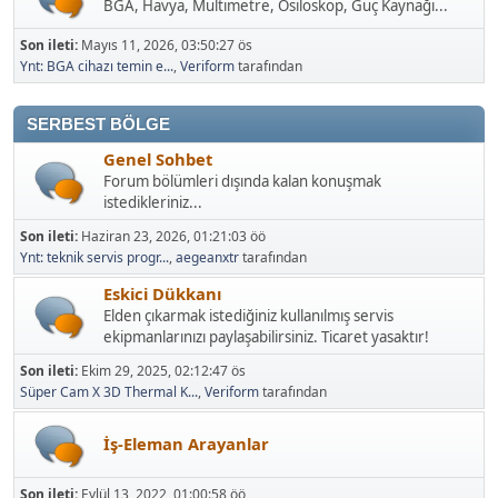
BGA, Havya, Multimetre, Osiloskop, Güç Kaynağı...
Son ileti:
Mayıs 11, 2026, 03:50:27 ös
Ynt: BGA cihazı temin e...
,
Veriform
tarafından
SERBEST BÖLGE
Genel Sohbet
Forum bölümleri dışında kalan konuşmak
istedikleriniz...
Son ileti:
Haziran 23, 2026, 01:21:03 öö
Ynt: teknik servis progr...
,
aegeanxtr
tarafından
Eskici Dükkanı
Elden çıkarmak istediğiniz kullanılmış servis
ekipmanlarınızı paylaşabilirsiniz. Ticaret yasaktır!
Son ileti:
Ekim 29, 2025, 02:12:47 ös
Süper Cam X 3D Thermal K...
,
Veriform
tarafından
İş-Eleman Arayanlar
Son ileti:
Eylül 13, 2022, 01:00:58 öö