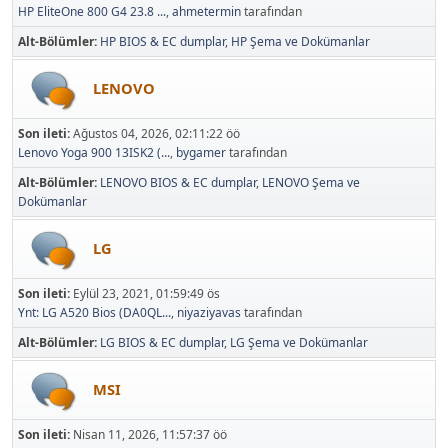
HP EliteOne 800 G4 23.8 ...
,
ahmetermin
tarafından
Alt-Bölümler
HP BIOS & EC dumplar
HP Şema ve Dokümanlar
LENOVO
Son ileti:
Ağustos 04, 2026, 02:11:22 öö
Lenovo Yoga 900 13ISK2 (...
,
bygamer
tarafından
Alt-Bölümler
LENOVO BIOS & EC dumplar
LENOVO Şema ve
Dokümanlar
LG
Son ileti:
Eylül 23, 2021, 01:59:49 ös
Ynt: LG A520 Bios (DA0QL...
,
niyaziyavas
tarafından
Alt-Bölümler
LG BIOS & EC dumplar
LG Şema ve Dokümanlar
MSI
Son ileti:
Nisan 11, 2026, 11:57:37 öö