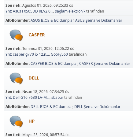
Son ileti:
Ağustos 01, 2026, 09:25:33 ös
Ynt: Asus FX505DD REV2.0...
,
saglam elektronik
tarafından
Alt-Bölümler
ASUS BIOS & EC dumplar
ASUS Şema ve Dokümanlar
CASPER
Son ileti:
Temmuz 31, 2026, 12:06:22 öö
Ynt: casper g770 i5 12.n...
,
GooFy560
tarafından
Alt-Bölümler
CASPER BIOS & EC dumplar
CASPER Şema ve Dokümanlar
DELL
Son ileti:
Nisan 18, 2026, 07:34:25 ös
Ynt: Dell G16 7630 LA-M...
,
sbabur
tarafından
Alt-Bölümler
DELL BIOS & EC dumplar
DELL Şema ve Dokümanlar
HP
Son ileti:
Mayıs 25, 2026, 08:57:54 ös