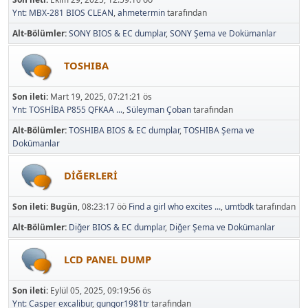
Ynt: MBX-281 BIOS CLEAN
,
ahmetermin
tarafından
Alt-Bölümler
SONY BIOS & EC dumplar
SONY Şema ve Dokümanlar
TOSHIBA
Son ileti:
Mart 19, 2025, 07:21:21 ös
Ynt: TOSHİBA P855 QFKAA ...
,
Süleyman Çoban
tarafından
Alt-Bölümler
TOSHIBA BIOS & EC dumplar
TOSHIBA Şema ve
Dokümanlar
DİĞERLERİ
Son ileti:
Bugün
, 08:23:17 öö
Find a girl who excites ...
,
umtbdk
tarafından
Alt-Bölümler
Diğer BIOS & EC dumplar
Diğer Şema ve Dokümanlar
LCD PANEL DUMP
Son ileti:
Eylül 05, 2025, 09:19:56 ös
Ynt: Casper excalibur
,
gungor1981tr
tarafından