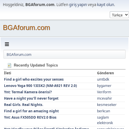
Hoşgeldiniz,
BGAforum.com
. Lütfen
giriş yapın
veya
kayıt olun
.
BGAforum.com
BGAforum.com
Recently Updated Topics
İleti
Gönderen
Find a girl who excites your senses
umtbdk
Lenovo Yoga 900 13ISK2 (NM-A921 REV 2.0)
bygamer
Ynt: Termal Kamera önerisi?
Veriform
Have a night you'll never forget
mcevahir
Real Girls. Real Nights.
kesmeseker
Find a girl for an amazing night
berkcan
Ynt: Asus FX505DD REV2.0 Bios
saglam
elektronik