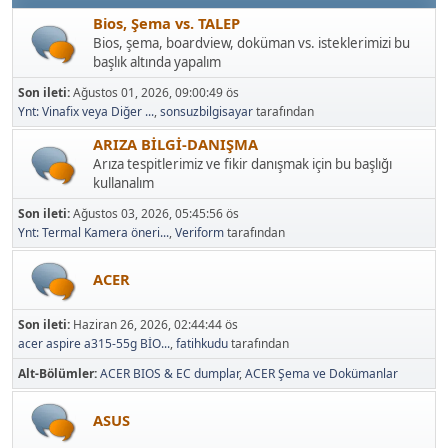
Bios, Şema vs. TALEP
Bios, şema, boardview, doküman vs. isteklerimizi bu
başlık altında yapalım
Son ileti:
Ağustos 01, 2026, 09:00:49 ös
Ynt: Vinafix veya Diğer ...
,
sonsuzbilgisayar
tarafından
ARIZA BİLGİ-DANIŞMA
Arıza tespitlerimiz ve fikir danışmak için bu başlığı
kullanalım
Son ileti:
Ağustos 03, 2026, 05:45:56 ös
Ynt: Termal Kamera öneri...
,
Veriform
tarafından
ACER
Son ileti:
Haziran 26, 2026, 02:44:44 ös
acer aspire a315-55g BİO...
,
fatihkudu
tarafından
Alt-Bölümler
ACER BIOS & EC dumplar
ACER Şema ve Dokümanlar
ASUS