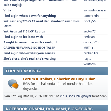
Ynt: Vinafix veya Diğer Ücretli Sitelerden İndirme
sonsuzbilgisayar
Talep Başlığı
Virüs
sonsuzbilgisayar
Find a girl who's down for anything
tamercetin
Ynt: casper g770 i5 12.nesil danlakmbad0 rev d bios
GooFy560
lazım
Ynt: Asus tuf f15 fx517z bios
sector77
Find a girl to let loose with
berkcan
A night to remember with a real girl
cobra_0017
CASPER NIRVANA S100 BIOS TALEP
MRTmrt
Find a girl who excites your senses
probabilite
She's close, she's real, she's waiting
haytu
.
Veriform
FORUM HAKKINDA
Forum Kuralları, Haberler ve Duyurular
BGA forum hakkında güncel konular haberler,
duyurular.
Son ileti:
Ağustos 01, 2026, 08:59:13 ös
Virüs
,
sonsuzbilgisayar
tarafından
NOTEBOOK ONARIM, DOKÜMAN, BIOS-EC-KBC