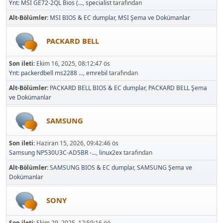
Ynt: MSI GE72-2QL Bios (...
,
specialist
tarafından
Alt-Bölümler
MSI BIOS & EC dumplar
MSI Şema ve Dokümanlar
PACKARD BELL
Son ileti:
Ekim 16, 2025, 08:12:47 ös
Ynt: packerdbell ms2288 ...
,
emrebil
tarafından
Alt-Bölümler
PACKARD BELL BIOS & EC dumplar
PACKARD BELL Şema
ve Dokümanlar
SAMSUNG
Son ileti:
Haziran 15, 2026, 09:42:46 ös
Samsung NP530U3C-AD5BR -...
,
linux2ex
tarafından
Alt-Bölümler
SAMSUNG BIOS & EC dumplar
SAMSUNG Şema ve
Dokümanlar
SONY
Son ileti:
Ekim 29, 2025, 12:59:16 öö