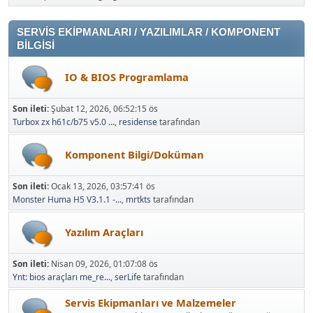
SERVİS EKİPMANLARI / YAZILIMLAR / KOMPONENT
BİLGİSİ
IO & BIOS Programlama
Son ileti:
Şubat 12, 2026, 06:52:15 ös
Turbox zx h61c/b75 v5.0 ...
,
residense
tarafından
Komponent Bilgi/Doküman
Son ileti:
Ocak 13, 2026, 03:57:41 ös
Monster Huma H5 V3.1.1 -...
,
mrtkts
tarafından
Yazılım Araçları
Son ileti:
Nisan 09, 2026, 01:07:08 ös
Ynt: bios araçları me_re...
,
serLife
tarafından
Servis Ekipmanları ve Malzemeler