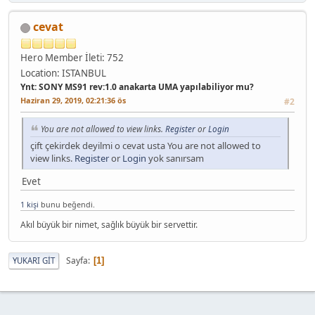
cevat
Hero Member
İleti: 752
Location: ISTANBUL
Ynt: SONY MS91 rev:1.0 anakarta UMA yapılabiliyor mu?
Haziran 29, 2019, 02:21:36 ös
#2
You are not allowed to view links.
Register
or
Login
çift çekirdek deyilmi o cevat usta You are not allowed to
view links.
Register
or
Login
yok sanırsam
Evet
1 kişi
bunu beğendi.
Akıl büyük bir nimet, sağlık büyük bir servettir.
Sayfa
YUKARI GIT
1