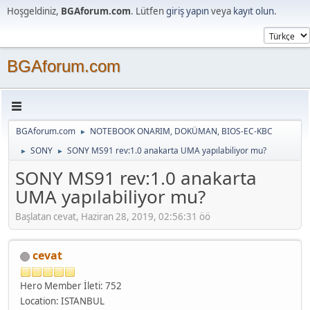
Hoşgeldiniz,
BGAforum.com
. Lütfen
giriş yapın
veya
kayıt olun
.
BGAforum.com
BGAforum.com
NOTEBOOK ONARIM, DOKÜMAN, BIOS-EC-KBC
►
SONY
SONY MS91 rev:1.0 anakarta UMA yapılabiliyor mu?
►
►
SONY MS91 rev:1.0 anakarta
UMA yapılabiliyor mu?
Başlatan cevat, Haziran 28, 2019, 02:56:31 öö
cevat
Hero Member
İleti: 752
Location: ISTANBUL