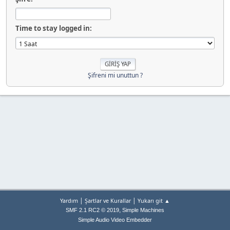
Time to stay logged in:
Şifreni mi unuttun ?
|
|
Yardım
Şartlar ve Kurallar
Yukarı git ▲
,
SMF 2.1 RC2 © 2019
Simple Machines
Simple Audio Video Embedder