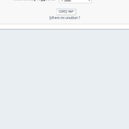
Şifreni mi unuttun ?