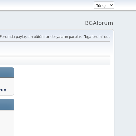
BGAforum
Forumda paylaşılan bütün rar dosyaların parolası "bgaforum" dur.
urun