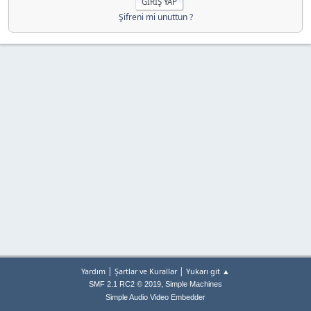
Şifreni mi unuttun ?
|
|
Yardım
Şartlar ve Kurallar
Yukarı git ▲
,
SMF 2.1 RC2 © 2019
Simple Machines
Simple Audio Video Embedder