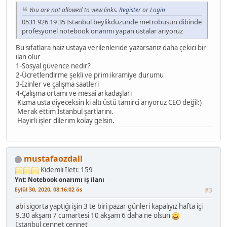
You are not allowed to view links.
Register
or
Login
0531 926 19 35 İstanbul beylikdüzünde metrobüsün dibinde
profesyonel notebook onarımı yapan ustalar arıyoruz
Bu sıfatlara haiz ustaya verilenleride yazarsanız daha çekici bir
ilan olur
1-Sosyal güvence nedir?
2-Ücretlendirme şekli ve prim ikramiye durumu
3-İzinler ve çalışma saatleri
4-Çalışma ortamı ve mesai arkadaşları
Kızma usta diyeceksin ki altı üstü tamirci arıyoruz CEO değil:)
Merak ettim İstanbul şartlarını.
Hayırlı işler dilerim kolay gelsin.
mustafaozdall
Kıdemli
İleti: 159
Ynt: Notebook onarımı iş ilanı
Eylül 30, 2020, 08:16:02 ös
#3
abi sigorta yaptığı işin 3 te biri pazar günleri kapalıyız hafta içi
9.30 akşam 7 cumartesi 10 akşam 6 daha ne olsun
İstanbul cennet cennet