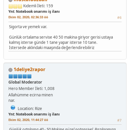
Kıdemli
İleti: 159
Ynt: Notebook onarımı iş ilanı
Ekim 02, 2020, 02:36:33 öö
#6
Sigorta ve yemek var.
Günlük ortalama servise 40 50 makina giriyor gerisi ustaya
kalmış isterse günde 1 tane yapar isterse 10 tane.
İstersede aklındaki maaşında değerlendirebiliriz
1deliye2rapor
Global Moderator
Hero Member
İleti: 1,008
Allahümme ecirna minen
nar.
Location: Rize
Ynt: Notebook onarımı iş ilanı
Ekim 02, 2020, 11:44:27 öö
#7
Günlük ortalama 40 - 50 Makine güzel potansiyel. Bazılarımıza