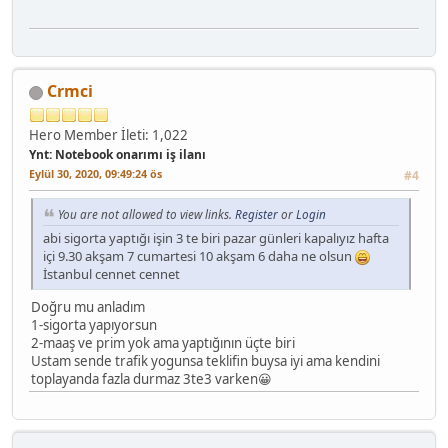
Crmci
Hero Member
İleti: 1,022
Ynt: Notebook onarımı iş ilanı
Eylül 30, 2020, 09:49:24 ös
#4
You are not allowed to view links.
Register
or
Login
abi sigorta yaptığı işin 3 te biri pazar günleri kapalıyız hafta
içi 9.30 akşam 7 cumartesi 10 akşam 6 daha ne olsun
İstanbul cennet cennet
Doğru mu anladım
1-sigorta yapıyorsun
2-maaş ve prim yok ama yaptığının üçte biri
Ustam sende trafik yogunsa teklifin buysa iyi ama kendini
toplayanda fazla durmaz 3te3 varken😀