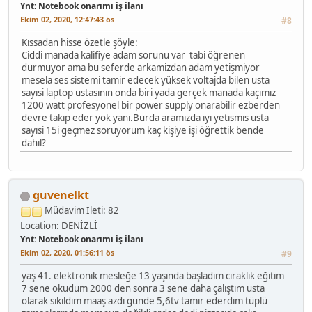
Ynt: Notebook onarımı iş ilanı
Ekim 02, 2020, 12:47:43 ös
#8
Kıssadan hisse özetle şöyle:
Ciddi manada kalifiye adam sorunu var tabi öğrenen
durmuyor ama bu seferde arkamizdan adam yetişmiyor
mesela ses sistemi tamir edecek yüksek voltajda bilen usta
sayısi laptop ustasının onda biri yada gerçek manada kaçımız
1200 watt profesyonel bir power supply onarabilir ezberden
devre takip eder yok yani.Burda aramızda iyi yetismis usta
sayısi 15i geçmez soruyorum kaç kişiye işi öğrettik bende
dahil?
guvenelkt
Müdavim
İleti: 82
Location: DENİZLİ
Ynt: Notebook onarımı iş ilanı
Ekim 02, 2020, 01:56:11 ös
#9
yaş 41. elektronik mesleğe 13 yaşında başladım cıraklık eğitim
7 sene okudum 2000 den sonra 3 sene daha çalıştım usta
olarak sıkıldım maaş azdı günde 5,6tv tamir ederdim tüplü