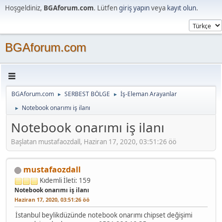
Hoşgeldiniz,
BGAforum.com
. Lütfen
giriş yapın
veya
kayıt olun
.
BGAforum.com
BGAforum.com
SERBEST BÖLGE
İş-Eleman Arayanlar
►
►
Notebook onarımı iş ilanı
►
Notebook onarımı iş ilanı
Başlatan mustafaozdall, Haziran 17, 2020, 03:51:26 öö
mustafaozdall
Kıdemli
İleti: 159
Notebook onarımı iş ilanı
Haziran 17, 2020, 03:51:26 öö
İstanbul beylikdüzünde notebook onarımı chipset değişimi