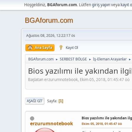
Hoşgeldiniz,
BGAforum.com
. Lütfen
giriş yapın
veya
kayıt 
BGAforum.com
Ağustos 08, 2026, 12:22:17 ös
Ana Sayfa
Kayıt Ol
BGAforum.com
SERBEST BÖLGE
İş-Eleman Arayanlar
►
►
►
Bios yazılımı ile yakından ilgi
Başlatan erzurumnotebook, Ekim 05, 2018, 01:45:47 öö
Sayfa
AŞAĞI GIT
1
Bios yazılımı ile yakından ilg
erzurumnotebook
Ekim 05, 2018, 01:45:47 öö