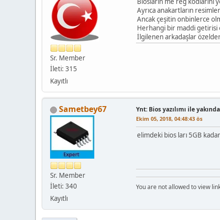
Biosların me reg kodlarını y
Ayrıca anakartların resimle
Ancak çeşitin onbinlerce olm
Herhangi bir maddi getirisi
İlgilenen arkadaşlar özelden
Sr. Member
İleti: 315
Kayıtlı
Sametbey67
Ynt: Bios yazılımı ile yakında
Ekim 05, 2018, 04:48:43 ös
elimdeki bios ları 5GB kada
Sr. Member
İleti: 340
You are not allowed to view lin
Kayıtlı