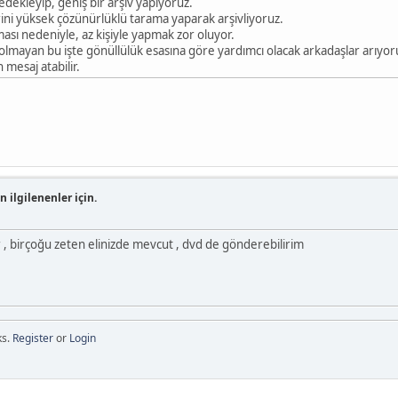
edekleyip, geniş bir arşiv yapıyoruz.
rini yüksek çözünürlüklü tarama yaparak arşivliyoruz.
ası nedeniyle, az kişiyle yapmak zor oluyor.
 olmayan bu işte gönüllülük esasına göre yardımcı olacak arkadaşlar arıyor
 mesaj atabilir.
n ilgilenenler için.
r , birçoğu zeten elinizde mevcut , dvd de gönderebilirim
ks.
Register
or
Login