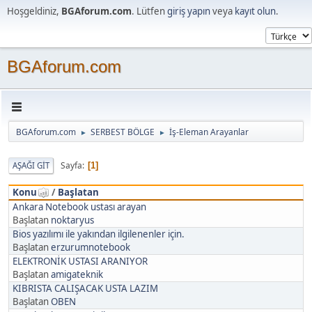
Hoşgeldiniz,
BGAforum.com
. Lütfen
giriş yapın
veya
kayıt olun
.
BGAforum.com
BGAforum.com
SERBEST BÖLGE
İş-Eleman Arayanlar
►
►
Sayfa
AŞAĞI GIT
1
Konu
/
Başlatan
Ankara Notebook ustası arayan
Başlatan
noktaryus
Bios yazılımı ile yakından ilgilenenler için.
Başlatan
erzurumnotebook
ELEKTRONİK USTASI ARANIYOR
Başlatan
amigateknik
KIBRISTA CALIŞACAK USTA LAZIM
Başlatan
OBEN