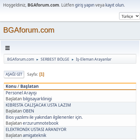
Hoşgeldiniz,
BGAforum.com
. Lütfen
giriş yapın
veya
kayıt olun
.
BGAforum.com
BGAforum.com
SERBEST BÖLGE
İş-Eleman Arayanlar
►
►
Sayfa
AŞAĞI GIT
1
Konu
/
Başlatan
Personel Arayışı
Başlatan
bilgisayarklinigi
KIBRISTA CALIŞACAK USTA LAZIM
Başlatan
OBEN
Bios yazılımı ile yakından ilgilenenler için.
Başlatan
erzurumnotebook
ELEKTRONİK USTASI ARANIYOR
Başlatan
amigateknik