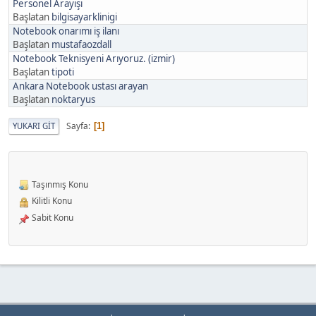
Personel Arayışı
Başlatan
bilgisayarklinigi
Notebook onarımı iş ilanı
Başlatan
mustafaozdall
Notebook Teknisyeni Arıyoruz. (izmir)
Başlatan
tipoti
Ankara Notebook ustası arayan
Başlatan
noktaryus
Sayfa
YUKARI GIT
1
Taşınmış Konu
Kilitli Konu
Sabit Konu