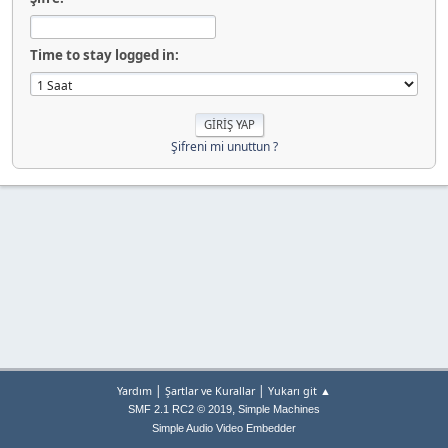
Time to stay logged in:
Şifreni mi unuttun ?
|
|
Yardım
Şartlar ve Kurallar
Yukarı git ▲
,
SMF 2.1 RC2 © 2019
Simple Machines
Simple Audio Video Embedder