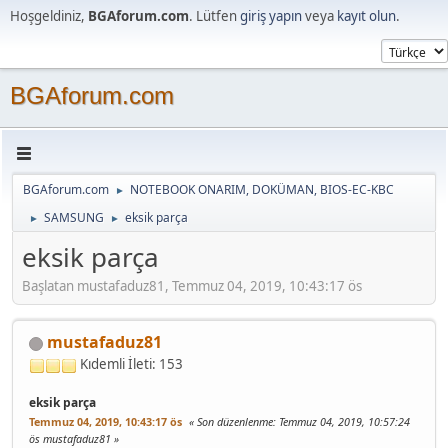
Hoşgeldiniz,
BGAforum.com
. Lütfen
giriş yapın
veya
kayıt olun
.
BGAforum.com
BGAforum.com
NOTEBOOK ONARIM, DOKÜMAN, BIOS-EC-KBC
►
SAMSUNG
eksik parça
►
►
eksik parça
Başlatan mustafaduz81, Temmuz 04, 2019, 10:43:17 ös
mustafaduz81
Kıdemli
İleti: 153
eksik parça
Temmuz 04, 2019, 10:43:17 ös
Son düzenlenme
: Temmuz 04, 2019, 10:57:24
ös mustafaduz81