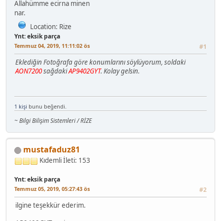
Allahümme ecirna minen
nar.
Location: Rize
Ynt: eksik parça
Temmuz 04, 2019, 11:11:02 ös
#1
Eklediğin Fotoğrafa göre konumlarını söylüyorum, soldaki
AON7200
sağdaki
AP9402GYT
. Kolay gelsin.
1 kişi
bunu beğendi.
~ Bilgi Bilişim Sistemleri / RİZE
mustafaduz81
Kıdemli
İleti: 153
Ynt: eksik parça
Temmuz 05, 2019, 05:27:43 ös
#2
ilgine teşekkür ederim.