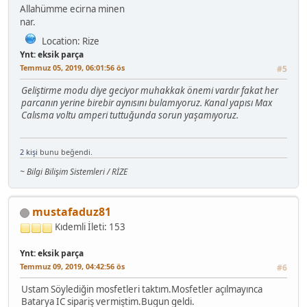
Allahümme ecirna minen
nar.
Location: Rize
Ynt: eksik parça
Temmuz 05, 2019, 06:01:56 ös
#5
Geliştirme modu diye geciyor muhakkak önemi vardır fakat her
parcanın yerine birebir aynısını bulamıyoruz. Kanal yapısı Max
Calısma voltu amperi tuttuğunda sorun yaşamıyoruz.
2 kişi
bunu beğendi.
~ Bilgi Bilişim Sistemleri / RİZE
mustafaduz81
Kıdemli
İleti: 153
Ynt: eksik parça
Temmuz 09, 2019, 04:42:56 ös
#6
Ustam Söylediğin mosfetleri taktım.Mosfetler açılmayınca
Batarya IC sipariş vermiştim.Bugun geldi.