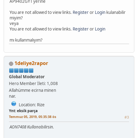
AP9402GYT yerine
You are not allowed to view links.
Register
or
Login
kulanabilir
miyim?
veya
You are not allowed to view links.
Register
or
Login
mı kullanmalıyım?
1deliye2rapor
Global Moderator
Hero Member
İleti: 1,008
Allahümme ecirna minen
nar.
Location: Rize
Ynt: eksik parça
Temmuz 05, 2019, 05:35:38 ös
#3
AON7408 Kullanabilirsin.