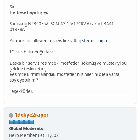
Sa.
Herkese hayırlı işler.
Samsung NP300E5A SCALA3-15/17CRV Anakart.BA41-
01978A
You are not allowed to view links.
Register
or
Login
IO'nun bulunduğu taraf.
Başka bir servis resimdeki mosfetleri sökmüş ve müşteriyi bu
şekilde teslim etmş.
Resimde kırmızı alandaki mosfetlerin isimlerini bilen varsa
söyleyebilr mi?
Teşekkürler.
1deliye2rapor
Global Moderator
Hero Member
İleti: 1,008