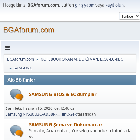
Hoşgeldiniz,
BGAforum.com
. Lütfen
giriş yapın
veya
kayıt olun
.
BGAforum.com
BGAforum.com
NOTEBOOK ONARIM, DOKÜMAN, BIOS-EC-KBC
►
SAMSUNG
►
Alt-Bölümler
SAMSUNG BIOS & EC dumplar
Son ileti:
Haziran 15, 2026, 09:42:46 ös
Samsung NP530U3C-AD5BR -...
,
linux2ex
tarafından
SAMSUNG Şema ve Dokümanlar
Şemalar, Arıza notları, Yüksek çözünürlüklü fotoğraflar
vs...