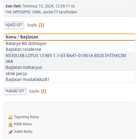
Son ileti:
Temmuz 15, 2024, 12:39:17 ös
Ynt: NP550P5C UMA
,
sector77
tarafından
Sayfa
AŞAĞI GIT
1
Konu
/
Başlatan
Batarya %0 dolmuyor
Başlatan
residense
N530U3B LOTUS 13 REV 1.1-03 BA41-01901A BİOS İHTİYACIM
VAR
Başlatan
noktaryus
eksik parça
Başlatan
mustafaduz81
Sayfa
YUKARI GIT
1
Taşınmış Konu
Kilitli Konu
Sabit Konu